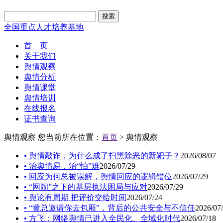
搜索
全国重点人才培养基地
首 页
关于我们
舆情观察
舆情分析
舆情课堂
舆情培训
在线报名
证书查询
舆情观察
您当前所在位置：
首页
> 舆情观察
• 舆情敲诈，为什么成了扫黑除恶的新靶子？
2026/08/07
• 治舆情易，治“怕”难
2026/07/29
• 回应为何总被误解，舆情回应的逻辑错位
2026/07/29
• “网闹”之下的基层执法困局与应对
2026/07/29
• 舆论有周期 把评价交给时间
2026/07/24
• “黄总邀请你去包厢”，背后的公共安全与不信任
2026/07
• 方飞：网络舆情已进入全民化、全域化时代
2026/07/18