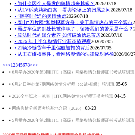
• 为什么因个人爆发的舆情越来越多？
2026/07/18
• 从LV诉茉莉奶白案，看舆论场上的归属之问
2026/07/18
• “抠字时代” 的舆情焦虑
2026/07/18
• 泰山“刀片网”和举报蒋方舟：关于舆情热点的三个观点
2
• 霸占车位的副处长被停职了，留给我们的警示是什么？
• 算法时代的媒介素养 如何破除信息茧房
2026/07/10
• 2026 年上半年舆情行业新态势观察
2026/07/05
• 21辆冷链货车千里偏航被扣的背后
2026/07/05
• 从王石维权事件，看网络舆情的法律应对路径
2026/06/2
<<
<
1
2
3
4
5
6
7
8
>
>>
•
8月举办2026年第3期IITC（高级）网络舆情分析师证书考试培训班
•
05-05
6月24日举办第7期网络舆情分析师（公益/初级）培训班
•
04-15
2026全年班次一览表｜IITC网络舆情分析师证书考培班
•
03-23
网络舆情分析师考培基地介绍（2026）
•
5月举办2026年第2期IITC（高级）网络舆情分析师证书考试培训班..